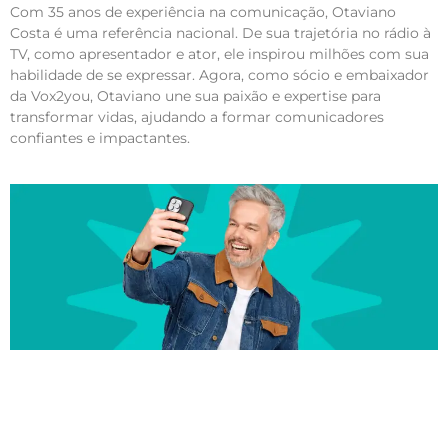
Com 35 anos de experiência na comunicação, Otaviano
Costa é uma referência nacional. De sua trajetória no rádio à
TV, como apresentador e ator, ele inspirou milhões com sua
habilidade de se expressar. Agora, como sócio e embaixador
da Vox2you, Otaviano une sua paixão e expertise para
transformar vidas, ajudando a formar comunicadores
confiantes e impactantes.